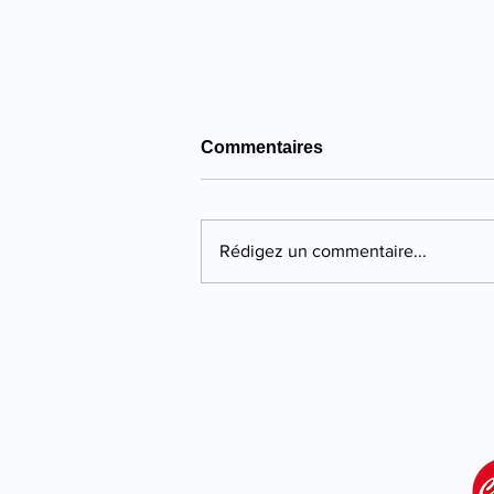
Commentaires
Rédigez un commentaire...
Propriano : quatre ans de
prison pour une violente
agression