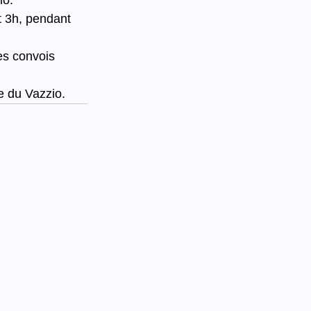
io.
t 3h, pendant 
es convois 
e du Vazzio.