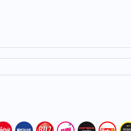
Carburants : TotalEnergies
Haut
plafonne les prix dans ses
acci
stations
bles