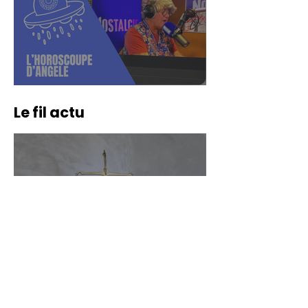
L'HOROSCOUPE DU 24/11
Le fil actu
Propriano : quatre ans de
prison pour une violente
agression