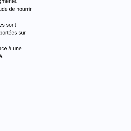
ugmenté.
ude de nourrir 
es sont 
portées sur 
face à une 
é.