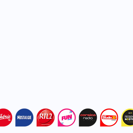
Artisanat : Un morceau de
Fest