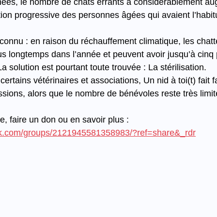
ées, le nombre de chats errants a considérablement a
tion progressive des personnes âgées qui avaient l’habit
 connu : en raison du réchauffement climatique, les chatt
lus longtemps dans l’année et peuvent avoir jusqu’à cinq 
solution est pourtant toute trouvée : La stérilisation.
ertains vétérinaires et associations, Un nid à toi(t) fait 
ssions, alors que le nombre de bénévoles reste très limit
e, faire un don ou en savoir plus : 
ok.com/groups/2121945581358983/?ref=share&_rdr