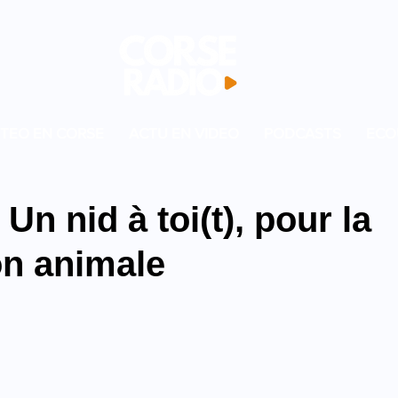
TEO EN CORSE
ACTU EN VIDEO
PODCASTS
ECO
 Un nid à toi(t), pour la
on animale