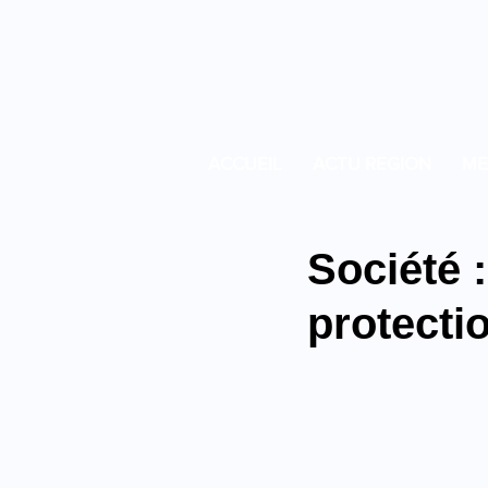
ACCUEIL
ACTU REGION
ME
Société :
protecti