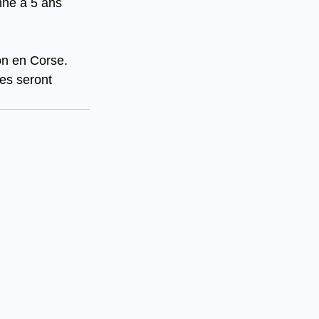
mné à 5 ans 
on en Corse.
es seront 