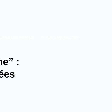
UTEZ LES RADIOS
NOUS CONTACTER
e” :
cées