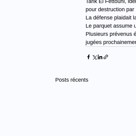
Tarik El Fettouhi, i
pour destruction pa
La défense plaidait 
Le parquet assume u
Plusieurs prévenus ét
jugées prochainemen
Posts récents