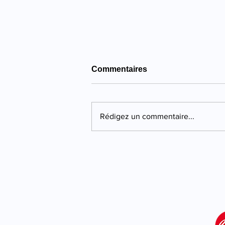
Commentaires
Rédigez un commentaire...
Propriano : quatre ans de
prison pour une violente
agression