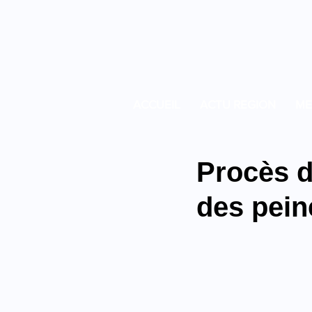
ACCUEIL
ACTU REGION
ME
Procès d
des pein