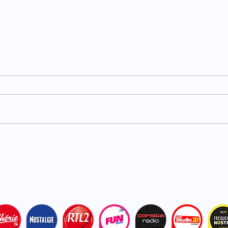
Carburants : TotalEnergies
Haut
plafonne les prix dans ses
acci
stations
bles