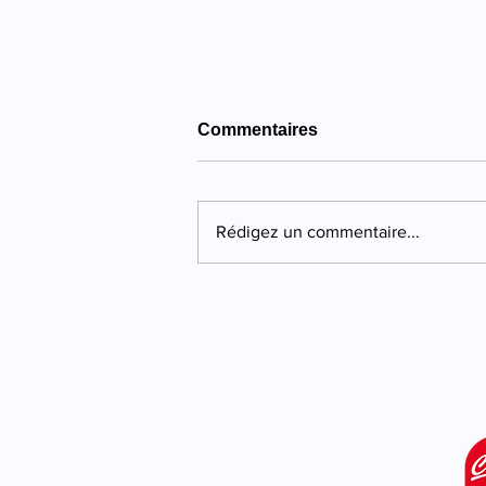
Commentaires
Rédigez un commentaire...
Propriano : quatre ans de
prison pour une violente
agression