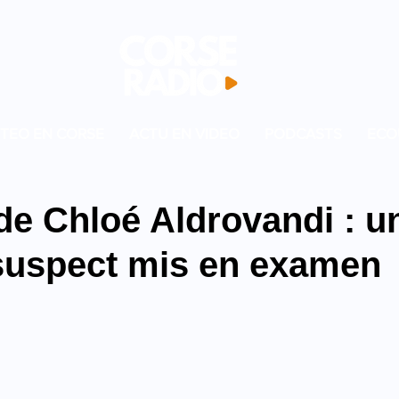
TEO EN CORSE
ACTU EN VIDEO
PODCASTS
ECO
de Chloé Aldrovandi : u
suspect mis en examen