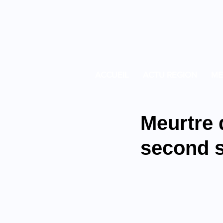
ACCUEIL
ACTU REGION
ME
Meurtre 
second 