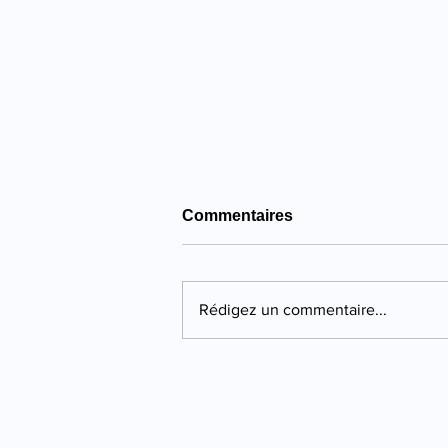
Commentaires
Rédigez un commentaire...
Propriano : quatre ans de
prison pour une violente
agression