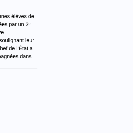
nnes élèves de 
es par un 2ᵉ 
ve 
oulignant leur 
ef de l’État a 
pagnées dans 