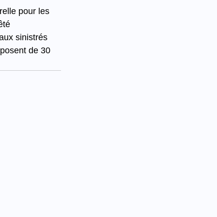
lle pour les 
êté 
aux sinistrés 
sposent de 30 