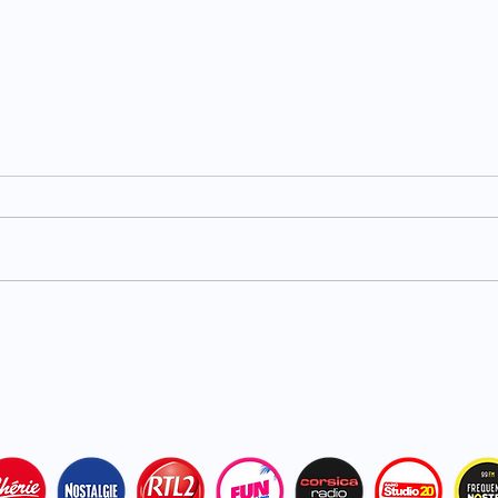
Carburants : TotalEnergies
Haut
plafonne les prix dans ses
acci
stations
bles