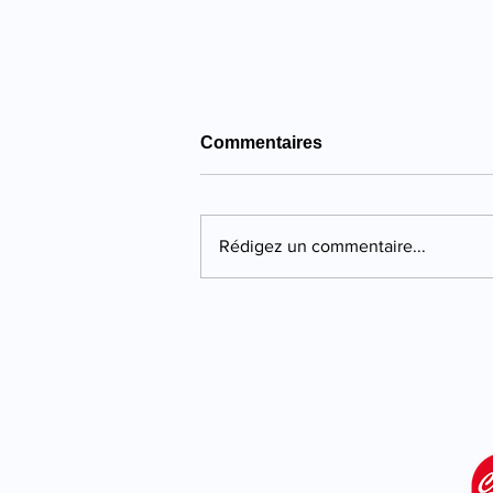
Commentaires
Rédigez un commentaire...
Propriano : quatre ans de
prison pour une violente
agression