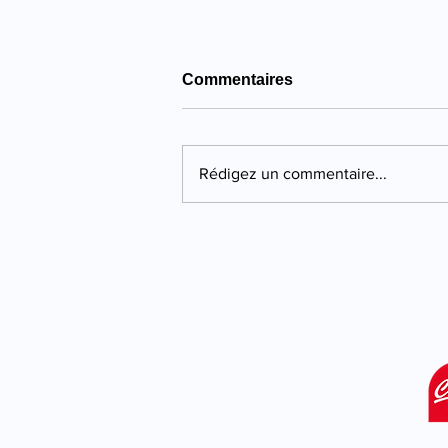
Commentaires
Rédigez un commentaire...
Propriano : quatre ans de
prison pour une violente
agression