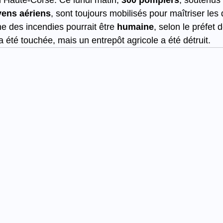
n Haute-Corse. Ce lundi matin, 
300 pompiers
, soutenus 
ens aériens
, sont toujours mobilisés pour maîtriser les
ine des incendies pourrait être 
humaine
, selon le préfet
 été touchée, mais un entrepôt agricole a été détruit.