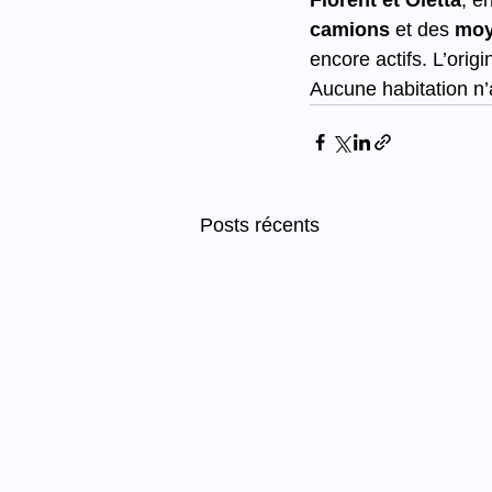
Florent et Oletta
, e
camions
 et des 
moy
encore actifs. L’orig
Aucune habitation n’a
Posts récents