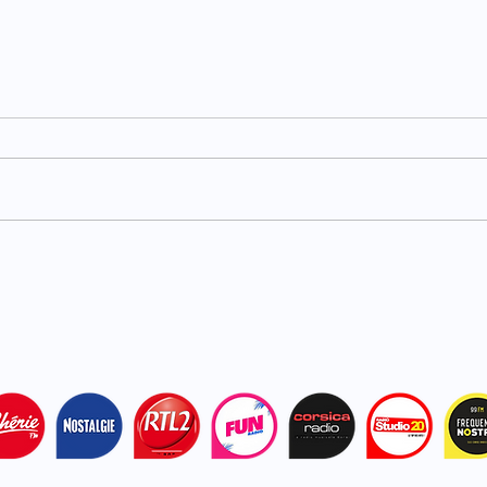
Carburants : TotalEnergies
Haut
plafonne les prix dans ses
acci
stations
bles