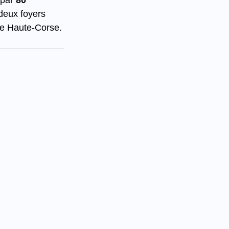
par 
80 
 deux foyers 
 de Haute-Corse. 