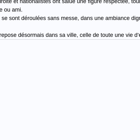
oite et nationalistes ont salué une figure respectée, tour
e ou ami.
s se sont déroulées sans messe, dans une ambiance dign
epose désormais dans sa ville, celle de toute une vie 