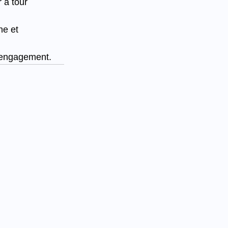
 à tour 
e et 
d’engagement.