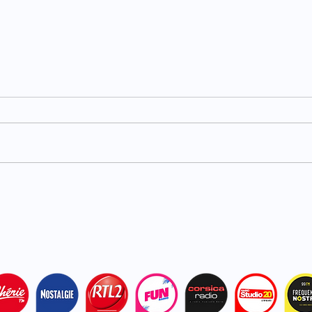
Carburants : TotalEnergies
Haut
plafonne les prix dans ses
acci
stations
bles