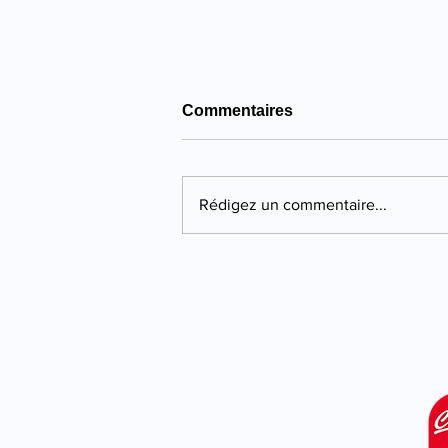
Commentaires
Rédigez un commentaire...
Propriano : quatre ans de
prison pour une violente
agression