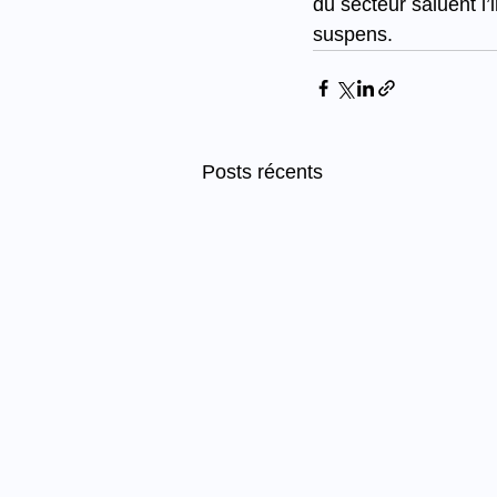
du secteur saluent l’
suspens.
Posts récents