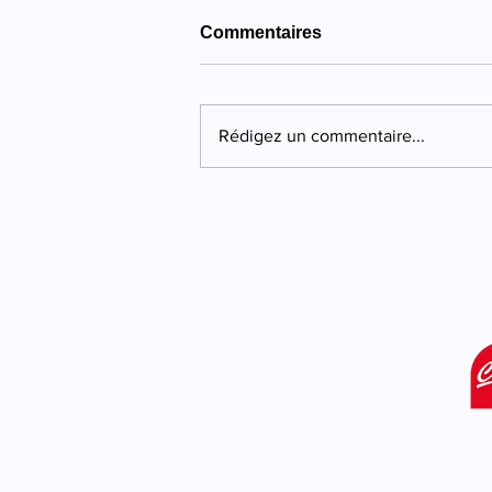
Commentaires
Rédigez un commentaire...
Propriano : quatre ans de
prison pour une violente
agression