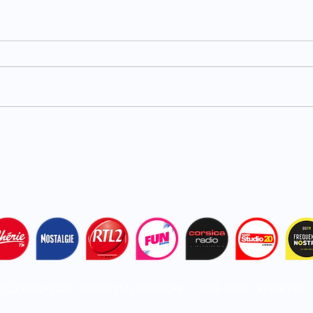
Carburants : TotalEnergies
Haut
plafonne les prix dans ses
acci
stations
bles
(C) 2020-2026 CORSE FM DIFFUSION - TOUS DROIT RESERVES