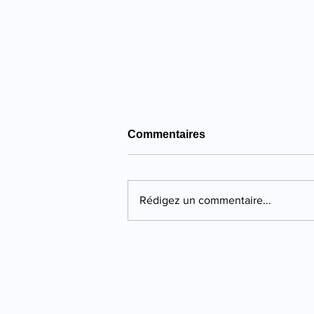
Commentaires
Rédigez un commentaire...
Propriano : quatre ans de
prison pour une violente
agression