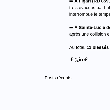
➡️ 
À Figari (RD 859
trois évacués par hél
interrompue le temps 
➡️ 
À Sainte-Lucie d
après une collision e
Au total, 
11 blessés
Posts récents