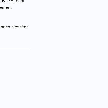
ravité », dont 
lement 
sonnes blessées 