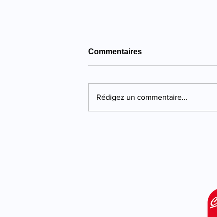
Commentaires
Rédigez un commentaire...
Propriano : quatre ans de
prison pour une violente
agression