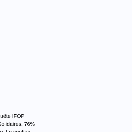
quête IFOP 
olidaires, 76% 