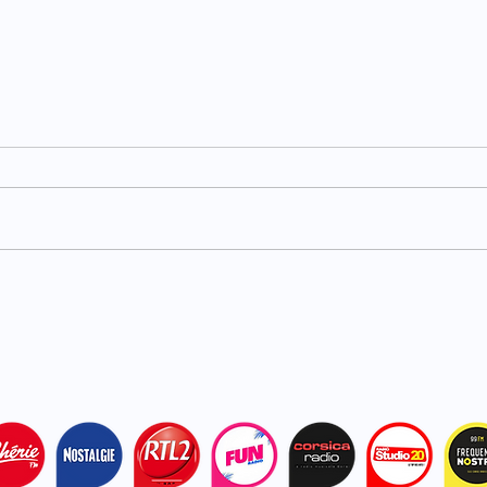
Carburants : TotalEnergies
Haut
plafonne les prix dans ses
acci
stations
bles