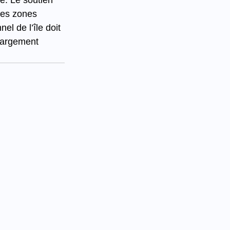
e. Le soutien 
les zones 
nel de l’île doit 
largement 