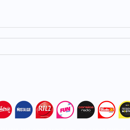
Carburants : TotalEnergies
Haut
plafonne les prix dans ses
acci
stations
bles