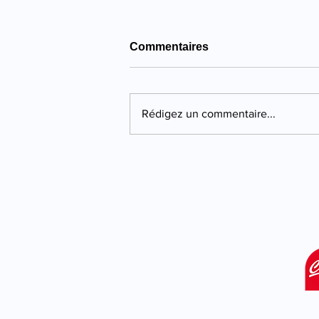
Commentaires
Rédigez un commentaire...
Propriano : quatre ans de
prison pour une violente
agression