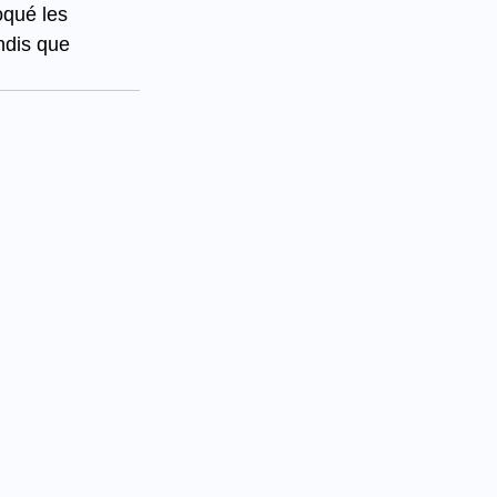
oqué les 
ndis que 