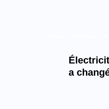
ACCUEIL
ACTU REGION
ME
Électrici
a changé