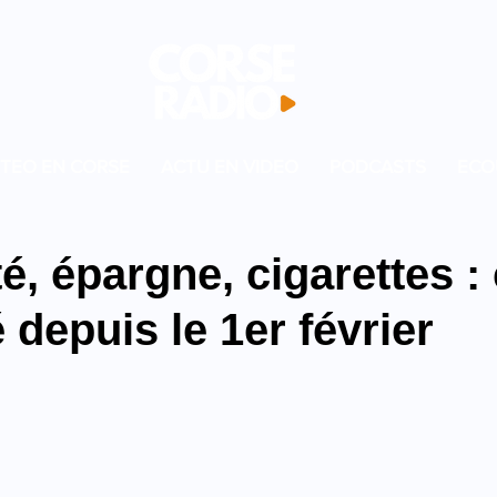
TEO EN CORSE
ACTU EN VIDEO
PODCASTS
ECO
té, épargne, cigarettes :
 depuis le 1er février