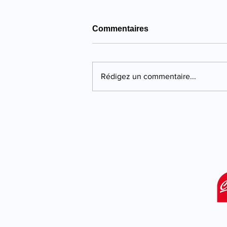
Commentaires
Rédigez un commentaire...
Propriano : quatre ans de
prison pour une violente
agression