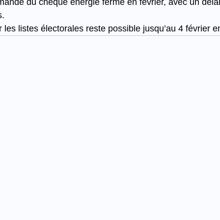
ande du chèque énergie ferme en février, avec un délai
s.
ur les listes électorales reste possible jusqu’au 4 février e