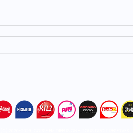
Carburants : TotalEnergies
Haut
plafonne les prix dans ses
acci
stations
bles
(C) 2020-2026 CORSE FM DIFFUSION - TOUS DROIT RESERVES